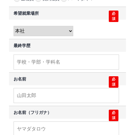
希望就業場所
必
須
最終学歴
お名前
必
須
お名前（フリガナ）
必
須