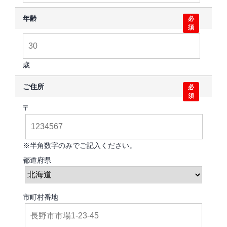
年齢
必
須
歳
ご住所
必
須
〒
※半角数字のみでご記入ください。
都道府県
市町村番地